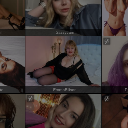
lf
SassyJam
te
EmmaEllison
P