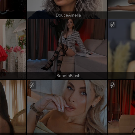
DouceAmelia
BabeInBlush