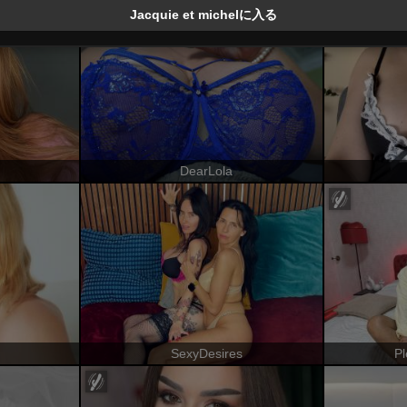
Jacquie et michelに入る
DearLola
SexyDesires
P