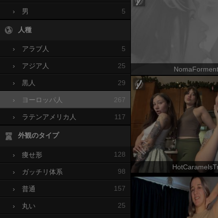
5
›
男
人種
5
›
アラブ人
25
›
アジア人
NomaFormen
29
›
黒人
267
›
ヨーロッパ人
117
›
ラテンアメリカ人
外観のタイプ
128
›
痩せ形
HotCaramelsTr
98
›
ガッチリ体系
157
›
普通
25
›
丸い