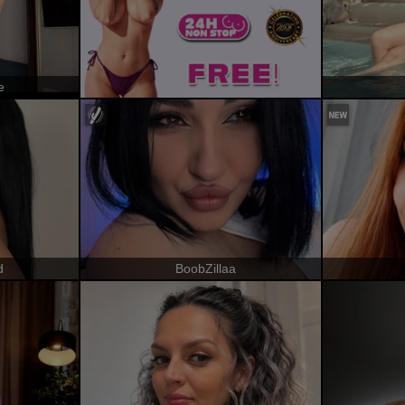
e
d
BoobZillaa