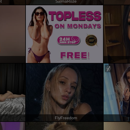
t
SalmaRoze
FlyFreedom