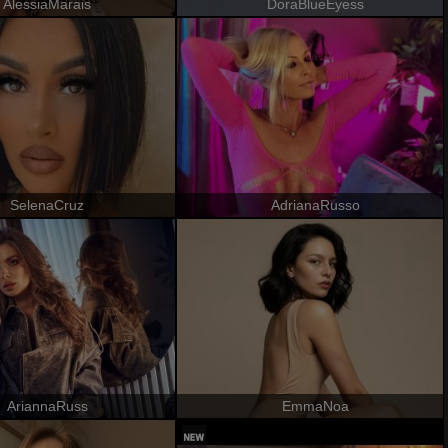
AlessiaMarais
DoraBlueEyess
SelenaCruz
AdrianaRusso
AriannaRuss
EmmaNoa