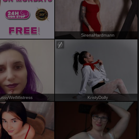
SirenaHardmann
ussyWetMistress
KristyDolly