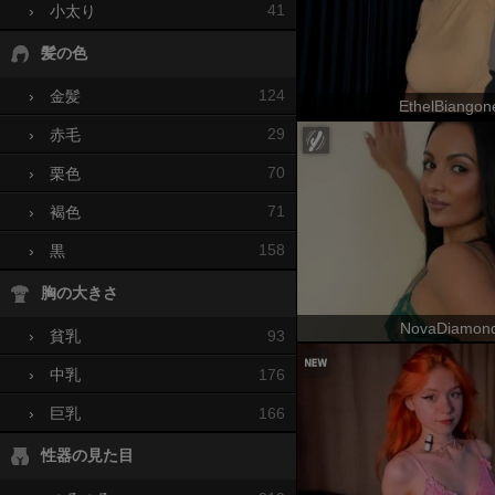
41
›
小太り
髪の色
124
›
金髪
EthelBiangon
29
›
赤毛
70
›
栗色
71
›
褐色
158
›
黒
胸の大きさ
NovaDiamon
93
›
貧乳
176
›
中乳
166
›
巨乳
性器の見た目