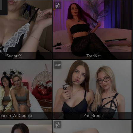
SugarrX
TorriKitt
leasureWeCouple
YaelBreehl