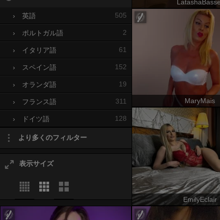
LatashaBasse
505
›
英語
2
›
ポルトガル語
61
›
イタリア語
152
›
スペイン語
19
›
オランダ語
MaryMais
311
›
フランス語
128
›
ドイツ語
より多くのフィルター
表示サイズ
EmilyEclair