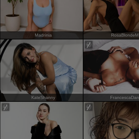
Madrinia
RosaBlondeMi
KateShanny
FrancescaDan