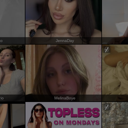
to
JennaDay
io
MelinaBoye