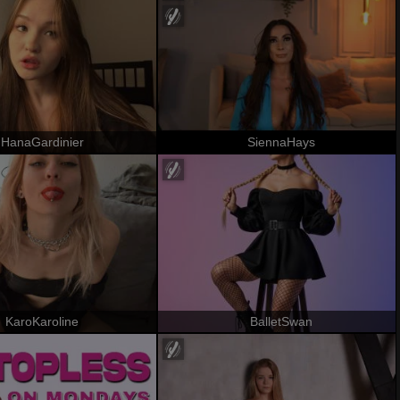
HanaGardinier
SiennaHays
KaroKaroline
BalletSwan