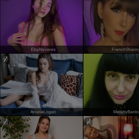
ElsyNevares
FrenchShann
AnissaLogan
MelanyBank