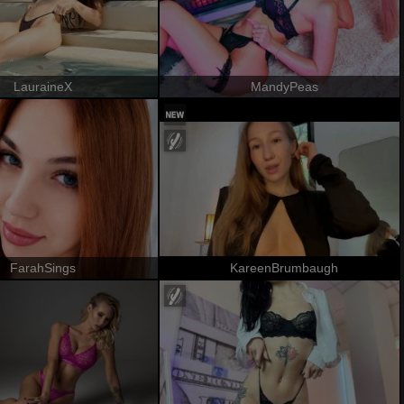
LauraineX
MandyPeas
FarahSings
KareenBrumbaugh