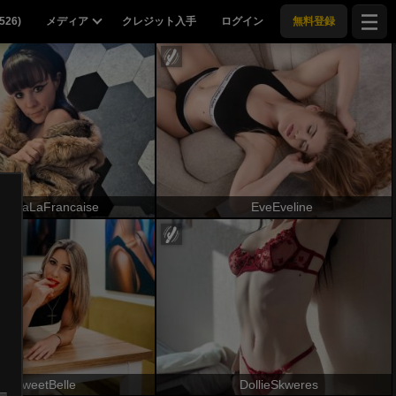
526
)
メディア
クレジット入手
ログイン
無料登録
rianaLaFrancaise
EveEveline
ま
SweetBelle
DollieSkweres