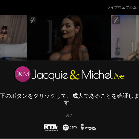
ライブウェブカム (
t
ArianaTattoos
O
下のボタンをクリックして、成人であることを確証し
す。
終了