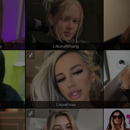
a
LillianaWhang
s
LisaaKiraa