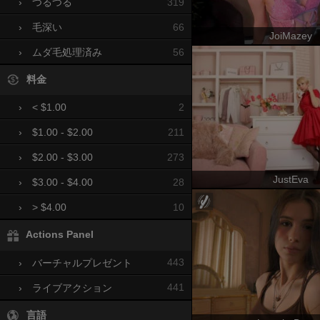
319
›
つるつる
66
›
毛深い
JoiMazey
56
›
ムダ毛処理済み
料金
2
›
< $1.00
211
›
$1.00 - $2.00
273
›
$2.00 - $3.00
JustEva
28
›
$3.00 - $4.00
10
›
> $4.00
Actions Panel
443
›
バーチャルプレゼント
441
›
ライブアクション
言語