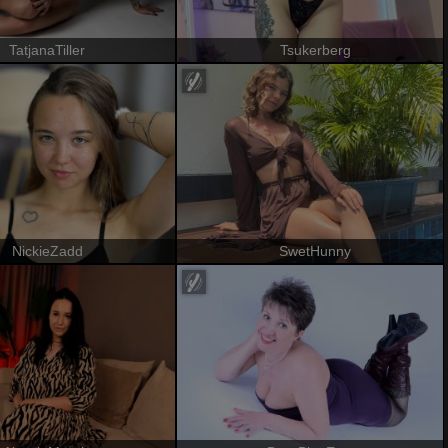
TatjanaTiller
Tsukerberg
NickieZadd
SwetHunny