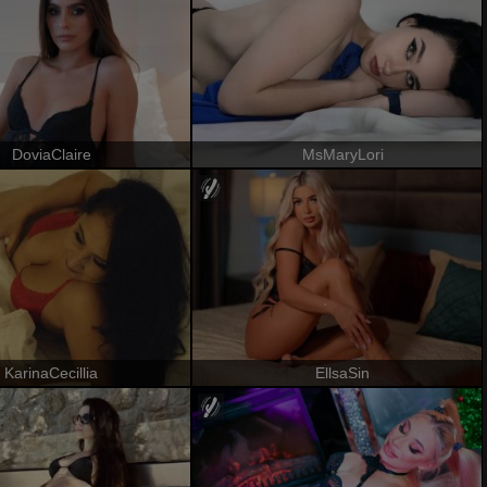
DoviaClaire
MsMaryLori
KarinaCecillia
EllsaSin