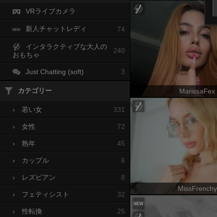
VRライブカメラ
新人チャットレディ
74
インタラクティブな大人の
240
おもちゃ
Just Chatting (soft)
3
カテゴリー
MarissaFex
331
›
若い女
72
›
女性
45
›
熟年
6
›
カップル
8
›
レズビアン
MissFrenchy
32
›
フェティシスト
25
›
性転換