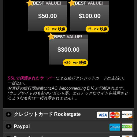
BEST
VALUE!
BEST
VALUE!
$50.00
$100.00
+2
映像
+5
映像
VIP
VIP
BEST
VALUE!
$300.00
+20
映像
VIP
SSLで保護されたサーバー
による銀行クレジットカードの支払い。
一括払い。
お客様の銀行明細書には
と記載されます。
(ウェブサイトの名前やアダルト系、エロチックなサイトを暗示させ
るような名前は一切表示されません）。
+
クレジットカード Rocketgate
+
Paypal