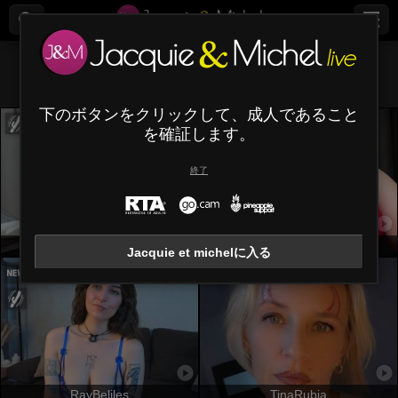
すべて (
493
)
ドイツ語
×
下のボタンをクリックして、成人であること
を確証します。
終了
DollieSkweres
ValentineCurvy
Jacquie et michelに入る
RayBeliles
TinaRubia