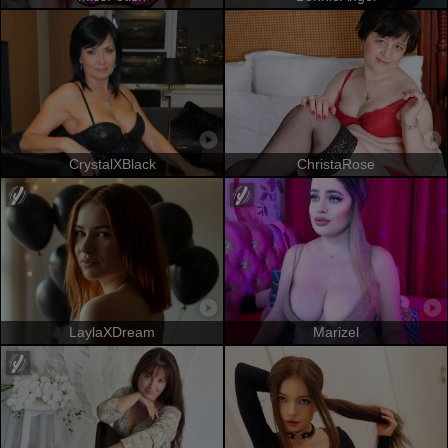
CrystalXBlack
ChristaRose
LaylaXDream
Marizel