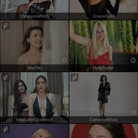
OVanessaHotly
GraceGold
MiaFlirt
HollyTaillor
InsatiableQueensX
CameronEnns