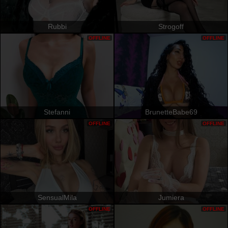
Rubbi
Strogoff
OFFLINE
OFFLINE
Stefanni
BrunetteBabe69
OFFLINE
OFFLINE
SensualMila
Jumiera
OFFLINE
OFFLINE