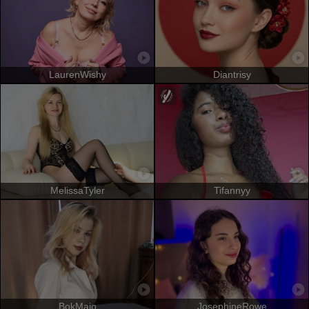
LaurenWishy
Diantrisy
MelissaTyler
Tifannyy
BokMaio
JosephineRowe