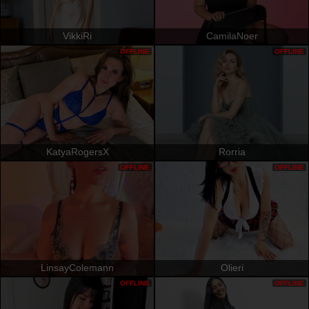
VikkiRi
CamilaNoer
OFFLINE
OFFLINE
KatyaRogersX
Rorria
OFFLINE
OFFLINE
LinsayColemann
Olieri
OFFLINE
OFFLINE