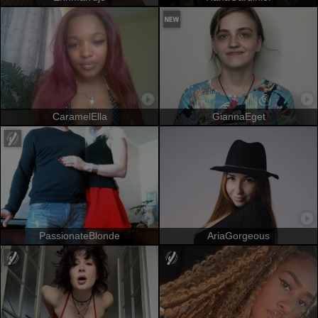
CaramelElla
GiannaEget
PassionateBlonde
AriaGorgeous