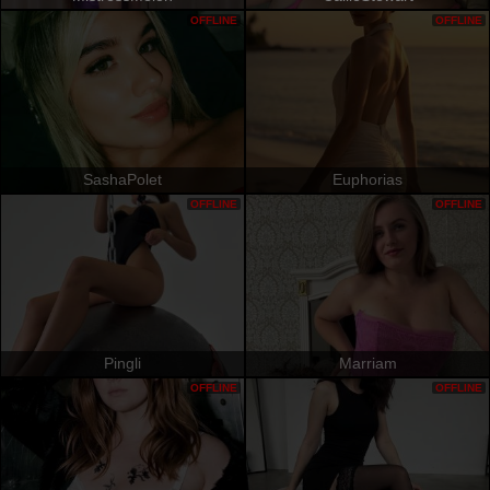
OFFLINE
OFFLINE
SashaPolet
Euphorias
OFFLINE
OFFLINE
Pingli
Marriam
OFFLINE
OFFLINE