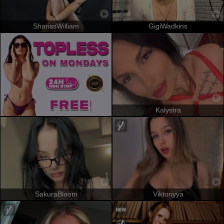
SharissWilliam
GigiWadkins
Kalystra
SakuraBloom
Viktoriyya