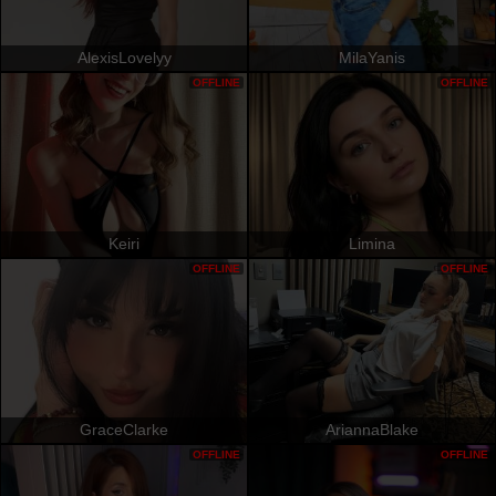
AlexisLovelyy
MilaYanis
OFFLINE
OFFLINE
Keiri
Limina
OFFLINE
OFFLINE
GraceClarke
AriannaBlake
OFFLINE
OFFLINE