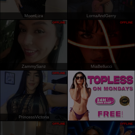
MoonLiza
LornaAndGerry
OFFLINE
OFFLINE
ZammySanz
MiaBellucci
OFFLINE
PrincessVictoria
OFFLINE
OFFLINE