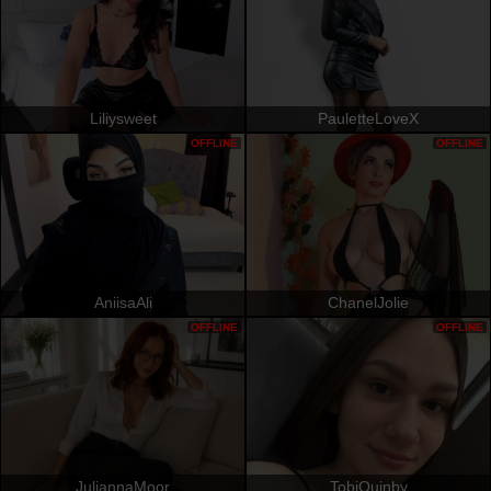
Liliysweet
PauletteLoveX
OFFLINE
OFFLINE
AniisaAli
ChanelJolie
OFFLINE
OFFLINE
JuliannaMoor
TobiQuinby