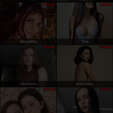
OFFLINE
OFFLINE
BiancaRey
Tisia
OFFLINE
OFFLINE
VikiCharm
EmmaNoa
OFFLINE
OFFLINE