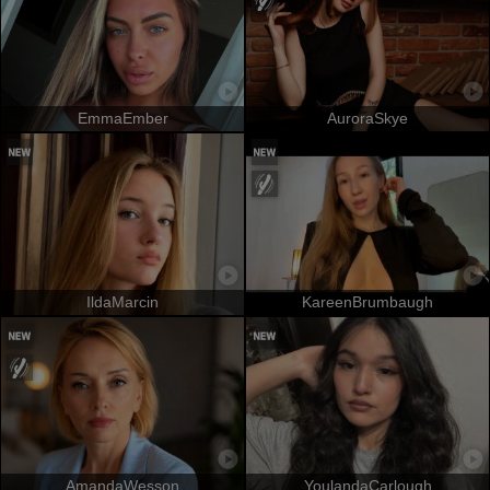
EmmaEmber
AuroraSkye
IldaMarcin
KareenBrumbaugh
AmandaWesson
YoulandaCarlough