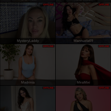
OFFLINE
OFFLINE
MysteryLaddy
Mannuela69
OFFLINE
OFFLINE
Madrinia
MiraMixi
OFFLINE
OFFLINE