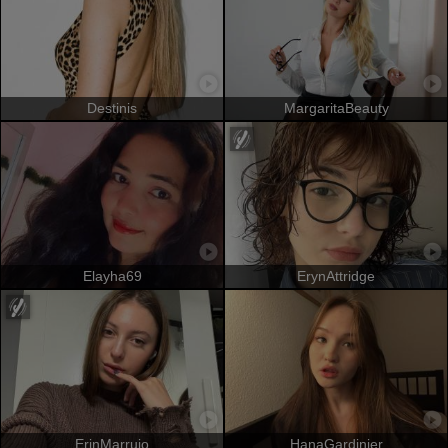
Destinis
MargaritaBeauty
Elayha69
ErynAttridge
ErinMarrujo
HanaGardinier