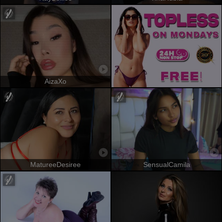
AizaXo
MatureeDesiree
SensualCamila