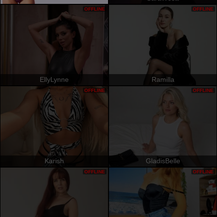
OFFLINE
OFFLINE
EllyLynne
Ramilla
OFFLINE
OFFLINE
Karish
GladisBelle
OFFLINE
OFFLINE