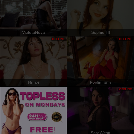
VioletaNova
SophieHill
OFFLINE
OFFLINE
Rouzi
EvelinLuna
OFFLINE
SaraWestt