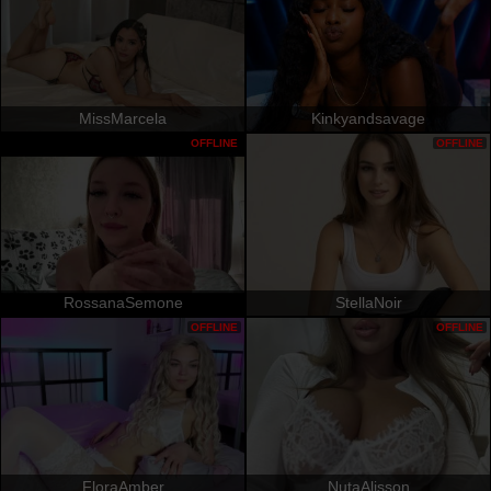
MissMarcela
Kinkyandsavage
OFFLINE
OFFLINE
RossanaSemone
StellaNoir
OFFLINE
OFFLINE
FloraAmber
NutaAlisson