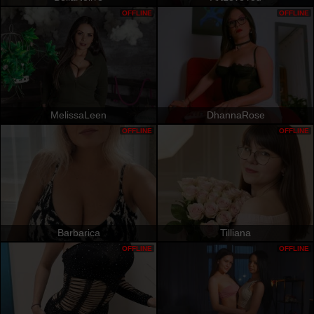
OFFLINE
OFFLINE
MelissaLeen
DhannaRose
OFFLINE
OFFLINE
Barbarica
Tilliana
OFFLINE
OFFLINE