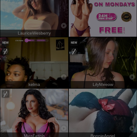
LauriceWesberry
kelma
LilyMeeow
MissFetish
BonnieAngel