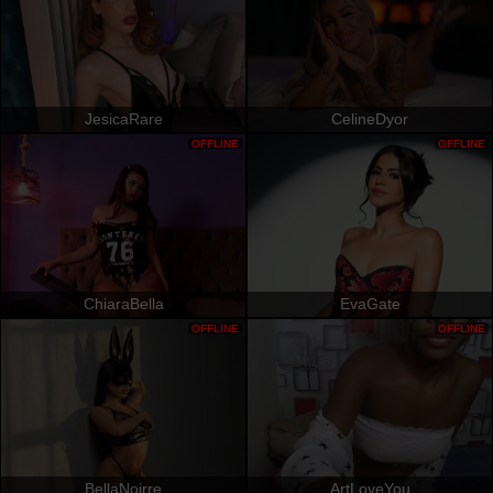
JesicaRare
CelineDyor
OFFLINE
OFFLINE
ChiaraBella
EvaGate
OFFLINE
OFFLINE
BellaNoirre
ArtLoveYou