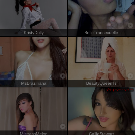
KristyDolly
BelleTransexuelle
MsBrazilliana
BeautyQueenTs
プライベートショー
MistressMelon
CallieStewart