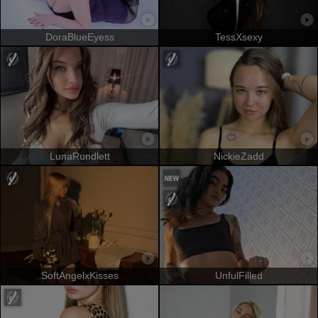
DoraBlueEyess
TessXsexy
LunaRundlett
NickieZadd
SoftAngelxKisses
UnfulFilled