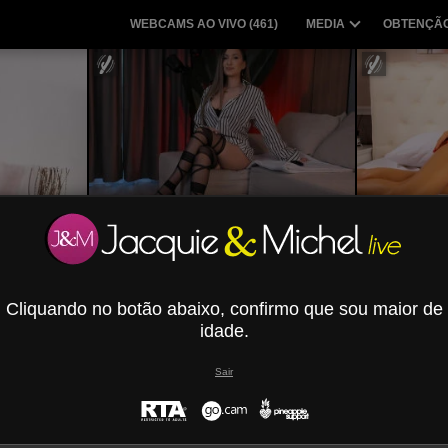
WEBCAMS AO VIVO (
461
)
MEDIA
OBTENÇÃO
se
BabeInBlush
Cliquando no botão abaixo, confirmo que sou maior de
idade.
Sair
ChloeMoretti