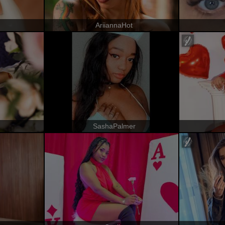
AriiannaHot
SashaPalmer