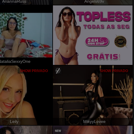
AriannaRuss
Angels69v
ataliaSexxyOne
SHOW PRIVADO
SHOW PRIVADO
Leily
MikyyLovee