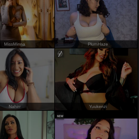
MissMinna
PlumHaze
Nahirr
Yuukenzi