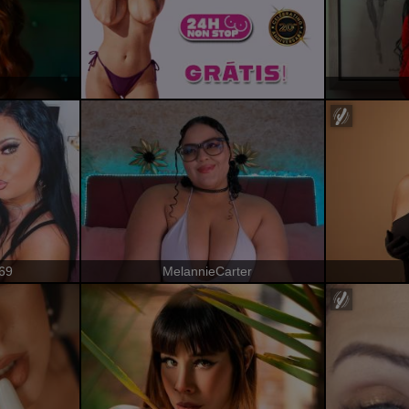
69
MelannieCarter