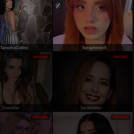
TanedraCollins
SeraphinneX
OFFLINE
OFFLINE
ZoeeMar
SaritaVelez
OFFLINE
OFFLINE