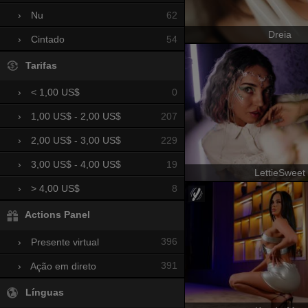
62
›
Nu
Dreia
54
›
Cintado
Tarifas
0
›
< 1,00 US$
207
›
1,00 US$ - 2,00 US$
229
›
2,00 US$ - 3,00 US$
19
›
3,00 US$ - 4,00 US$
LettieSweet
8
›
> 4,00 US$
Actions Panel
396
›
Presente virtual
391
›
Ação em direto
Línguas