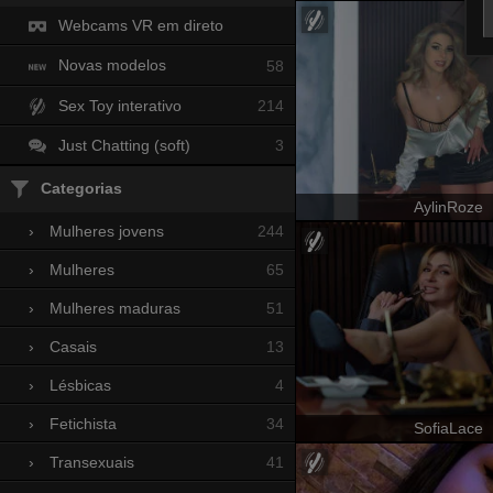
Webcams VR em direto
Novas modelos
58
Sex Toy interativo
214
Just Chatting (soft)
3
Categorias
AylinRoze
244
›
Mulheres jovens
65
›
Mulheres
51
›
Mulheres maduras
13
›
Casais
4
›
Lésbicas
34
›
Fetichista
SofiaLace
41
›
Transexuais