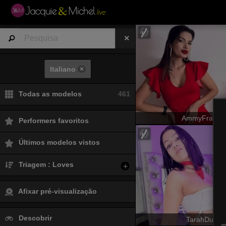
Italiano
×
Todas as modelos
461
AmmyFrancai
Performers favoritos
Últimos modelos vistos
Triagem : Loves
+
Afixar pré-visualização
Descobrir
TarahDustin