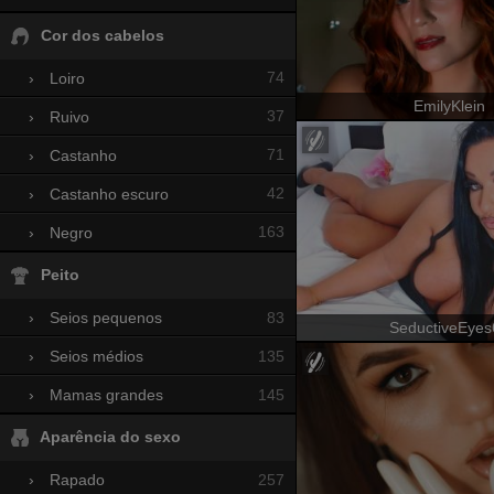
Cor dos cabelos
74
›
Loiro
EmilyKlein
37
›
Ruivo
71
›
Castanho
42
›
Castanho escuro
163
›
Negro
Peito
83
›
Seios pequenos
SeductiveEyes
135
›
Seios médios
145
›
Mamas grandes
Aparência do sexo
257
›
Rapado