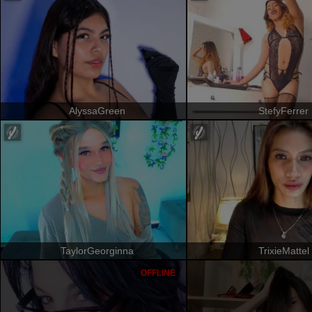
AlyssaGreen
StefyFerrer
TaylorGeorginna
TrixieMattel
OFFLINE