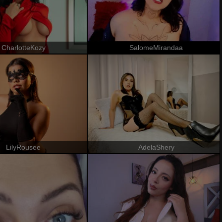
CharlotteKozy
SalomeMirandaa
LilyRousee
AdelaShery