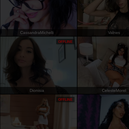
CassandraMichelli
Valnes
OFFLINE
Dionisia
CelesteMorel
OFFLINE