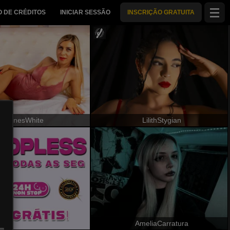
 DE CRÉDITOS
INICIAR SESSÃO
INSCRIÇÃO GRATUITA
AnnesWhite
LilithStygian
AmeliaCarratura