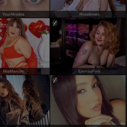
YourAfrodita
Rosalinnes
MiaMancini
EmmaaPark