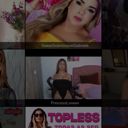
SweetSubmissiveGabriela
PrincessLoreen
OFFLINE