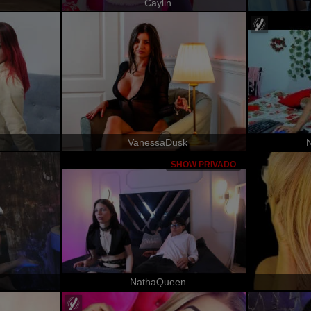
Caylin
VanessaDusk
N
SHOW PRIVADO
NathaQueen