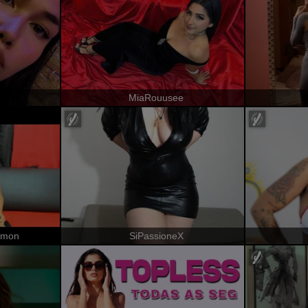
MiaRouusee
emon
SiPassioneX