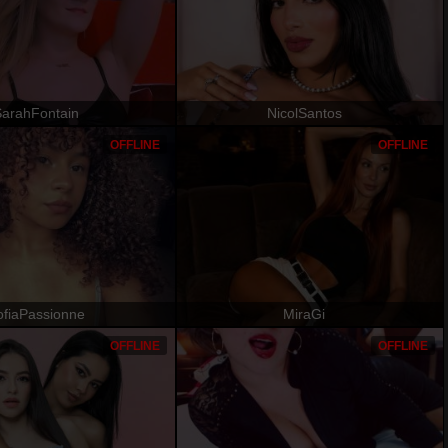
SarahFontain
NicolSantos
OFFLINE
OFFLINE
ofiaPassionne
MiraGi
OFFLINE
OFFLINE