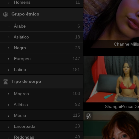
11
›
Homens
Grupo étnico
6
›
Árabe
18
›
Asiático
ChannelMills
23
›
Negro
147
›
Europeu
181
›
Latino
Tipo de corpo
103
›
Magros
92
›
Atlética
ShangaiPrinceD
115
›
Médio
23
›
Encorpada
49
›
Redondas