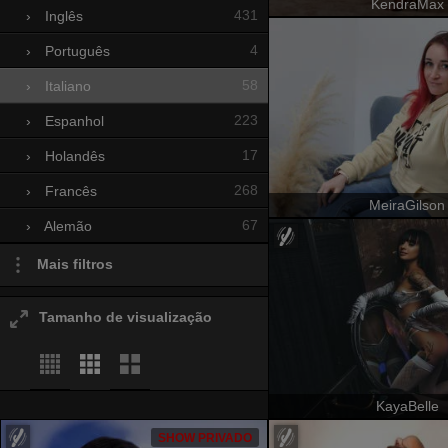
KendraMax
431
›
Inglês
4
›
Português
58
›
Italiano
223
›
Espanhol
17
›
Holandês
268
›
Francês
MeiraGilson
67
›
Alemão
Mais filtros
Tamanho de visualização
KayaBelle
SHOW PRIVADO