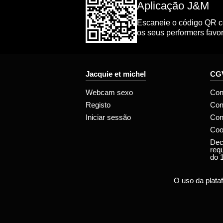
Aplicação J&M
Escaneie o código QR co
os seus performers favor
Jacquie et michel
CGV
Webcam sexo
Con
Registo
Con
Iniciar sessão
Con
Coo
Dec
req
do 
O uso da plata