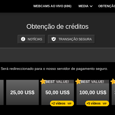
WEBCAMS AO VIVO (
696
)
MEDIA
OBTENÇÃO
Obtenção de créditos
NOTÍCIAS
TRANSAÇÃO SEGURA
. Será redireccionado para o nosso servidor de pagamento seguro.
BEST
VALUE!
BEST
VALUE!
25,00 US$
50,00 US$
100,00 US$
+2 vídeos
+5 vídeos
VIP
VIP