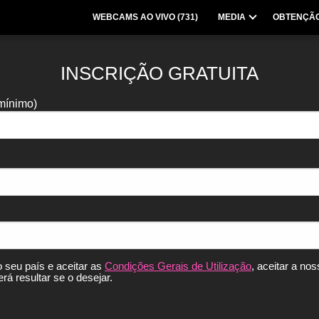
WEBCAMS AO VIVO (
731
)
MEDIA
OBTENÇÃO
INSCRIÇÃO GRATUITA
 mínimo)
 seu país e aceitar as
Condições Gerais de Utilização
, aceitar a no
rá resultar se o desejar.