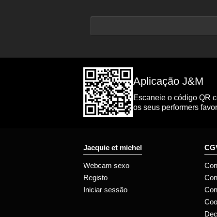
Aplicação J&M
Escaneie o código QR co
os seus performers favor
Jacquie et michel
CGV
Webcam sexo
Con
Registo
Con
Iniciar sessão
Con
Coo
Dec