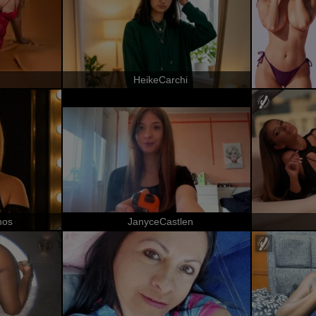
HeikeCarchi
nos
JanyceCastlen