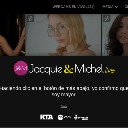
WEBCAMS EN VIVO (
434
)
MEDIA
O
a
MissFrenchy
Haciendo clic en el botón de más abajo, yo confirmo qu
soy mayor.
Salir
MsMaryLori