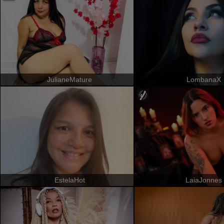
JulianeMature
LombanaX
EstelaHot
LaiaJonnes