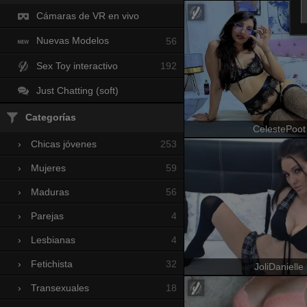
Cámaras de VR en vivo
Nuevas Modelos
56
Sex Toy interactivo
192
Just Chatting (soft)
Categorías
CelestePoot
253
›
Chicas jóvenes
59
›
Mujeres
56
›
Maduras
4
›
Parejas
4
›
Lesbianas
32
›
Fetichista
JoliDanielle
18
›
Transexuales