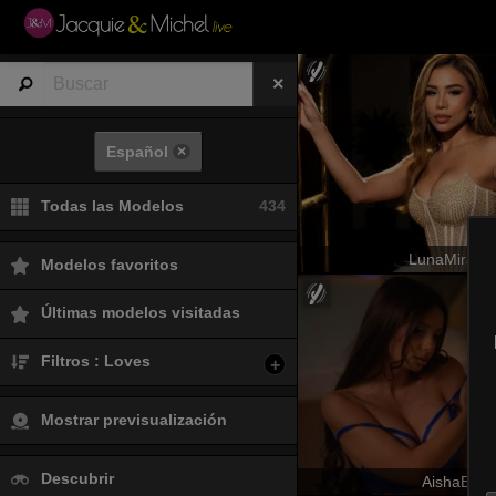
Español
×
Todas las Modelos
434
LunaMirand
Modelos favoritos
Últimas modelos visitadas
Filtros : Loves
+
Mostrar previsualización
Descubrir
AishaBee