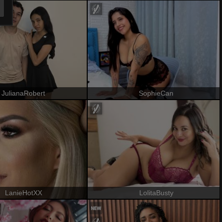
JulianaRobert
SophieCan
LanieHotXX
LolitaBusty