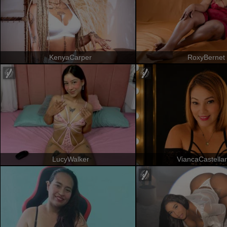
KenyaCarper
RoxyBernet
LucyWalker
ViancaCastella