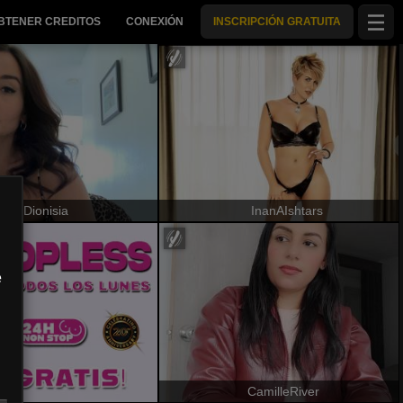
BTENER CREDITOS
CONEXIÓN
INSCRIPCIÓN GRATUITA
Dionisia
InanAIshtars
e
CamilleRiver