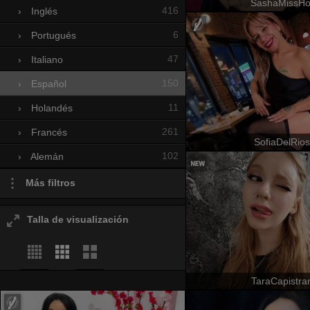
SashaMissHo
416
›
Inglés
6
›
Portugués
47
›
Italiano
150
›
Español
11
›
Holandés
261
›
Francés
SofiaDelRios
102
›
Alemán
Más filtros
Talla de visualización
TaraCapistra