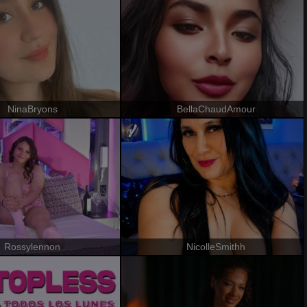
NinaBryons
BellaChaudAmour
Rossylennon
NicolleSmithh