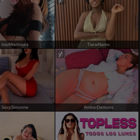
IsisAfterhours
TiaraAlamo
SexySimonne
AmberDemons