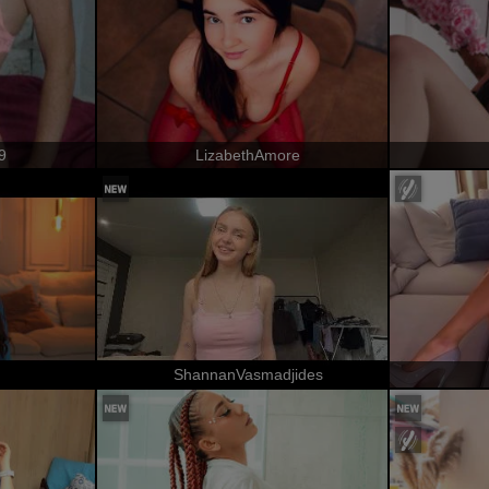
9
LizabethAmore
ShannanVasmadjides