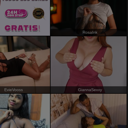
RosaInk
EvieVooss
GiannaSexxy