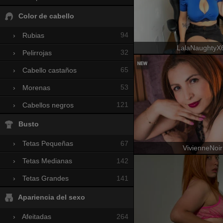
Color de cabello
94
›
Rubias
LalaNaughtyX
32
›
Pelirrojas
65
›
Cabello castaños
53
›
Morenas
121
›
Cabellos negros
Busto
67
›
Tetas Pequeñas
VivienneNoir
142
›
Tetas Medianas
141
›
Tetas Grandes
Apariencia del sexo
264
›
Afeitadas