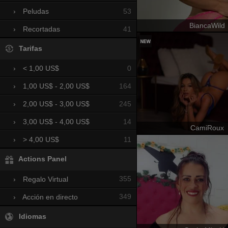
53
›
Peludas
BiancaWild
41
›
Recortadas
Tarifas
0
›
< 1,00 US$
164
›
1,00 US$ - 2,00 US$
245
›
2,00 US$ - 3,00 US$
14
›
3,00 US$ - 4,00 US$
CamiRoux
11
›
> 4,00 US$
Actions Panel
355
›
Regalo Virtual
349
›
Acción en directo
Idiomas