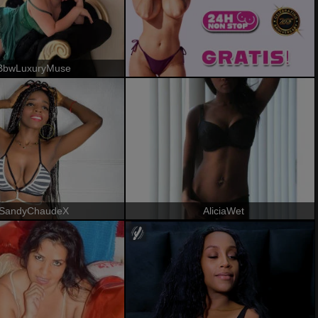
BbwLuxuryMuse
SandyChaudeX
AliciaWet