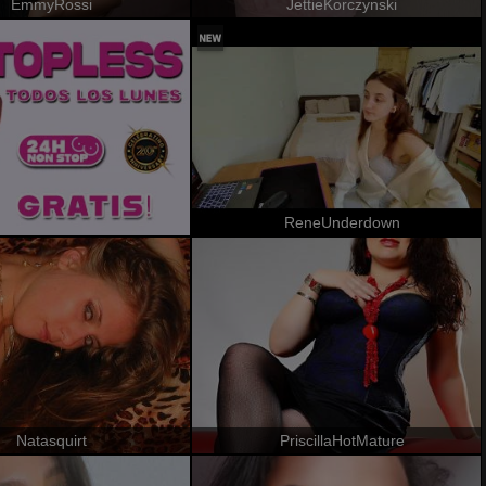
EmmyRossi
JettieKorczynski
ReneUnderdown
Natasquirt
PriscillaHotMature