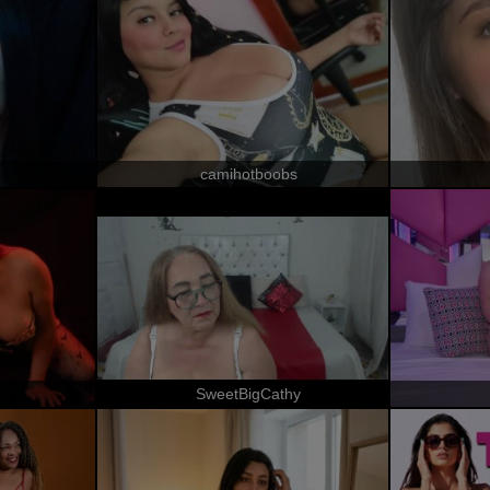
camihotboobs
SweetBigCathy