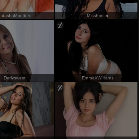
atashaMonttero
MissFoster
Derlysweet
EmmaXWilliams