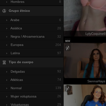
8
›
Hombres
Grupo étnico
6
›
Arabe
20
›
Asiática
LylyCoquine6
32
›
Negra / Afroamericana
204
›
Europea
97
›
Latina
Tipo de cuerpo
92
›
Delgadas
74
›
Atléticas
SiennaHays
139
›
Normal
26
›
Mujer voluptuosa
29
›
Voluptuosas