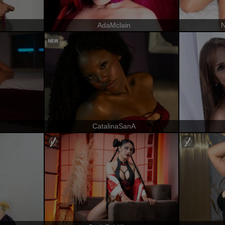
AdaMclain
N
CatalinaSanA