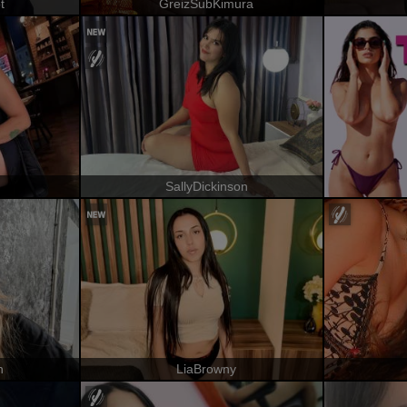
t
GreizSubKimura
SallyDickinson
n
LiaBrowny