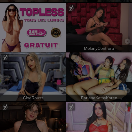
MelanyContrera
CloeRouss
FarianaKathyKaren