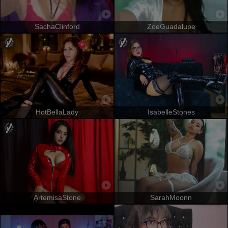
SachaClinford
ZoeGuadalupe
HotBellaLady
IsabelleStones
ArtemisaStone
SarahMoonn