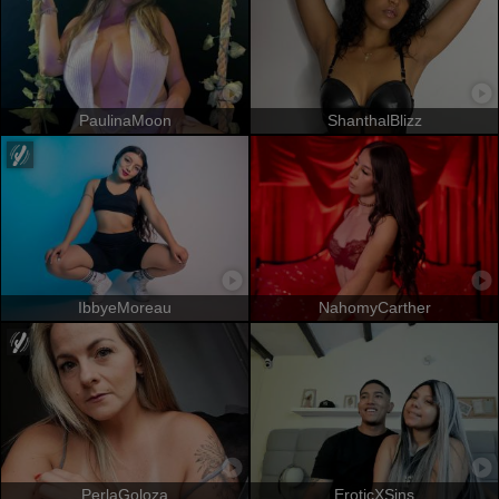
PaulinaMoon
ShanthalBlizz
IbbyeMoreau
NahomyCarther
PerlaGoloza
EroticXSins