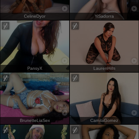
CelineDyor
YiSadorra
PansyX
LaurenHills
BrunetteLiaSex
CamilaGomez