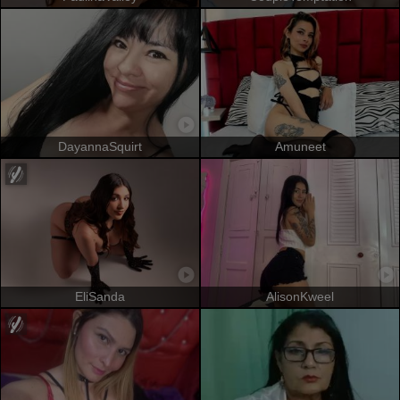
DayannaSquirt
Amuneet
EliSanda
AlisonKweel