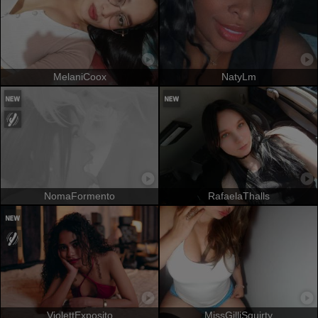
MelaniCoox
NatyLm
NomaFormento
RafaelaThalls
ViolettExposito
MissGilliSquirty