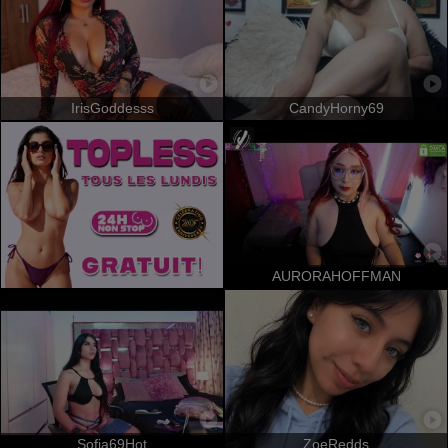
IrisGoddesss
CandyHorny69
AURORAHOFFMAN
Sofia69Hot
ZoeRedds