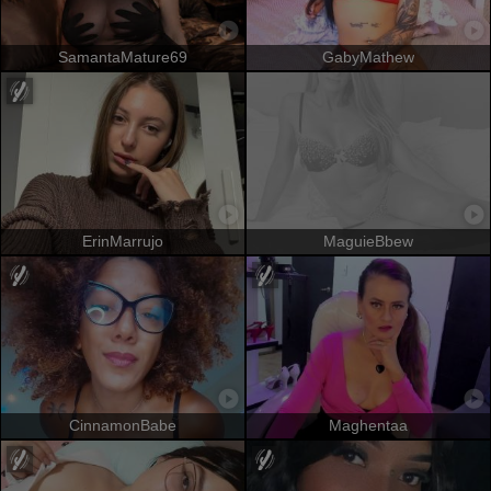
SamantaMature69
GabyMathew
ErinMarrujo
MaguieBbew
CinnamonBabe
Maghentaa