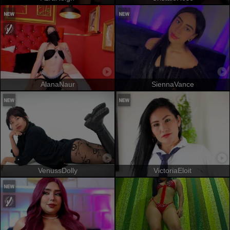
AlanaNaur
SiennaVance
VenussDolly
VictoriaEloit