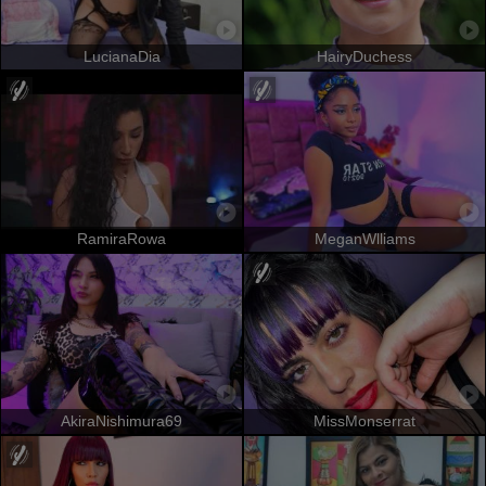
LucianaDia
HairyDuchess
RamiraRowa
MeganWlliams
AkiraNishimura69
MissMonserrat