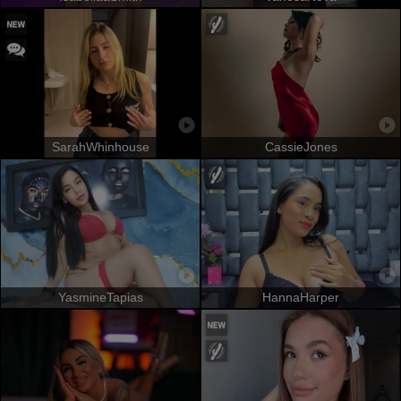
SarahWhinhouse
CassieJones
YasmineTapias
HannaHarper