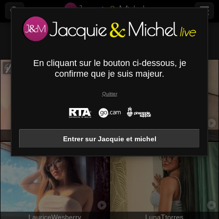
Tous (
435
)
Espagnol
×
En cliquant sur le bouton ci-dessous, je
confirme que je suis majeur.
Quitter
ChanelAnderson
CelesteMorel
Entrer sur Jacquie et michel
LauriceWesberry
LunaTtorres