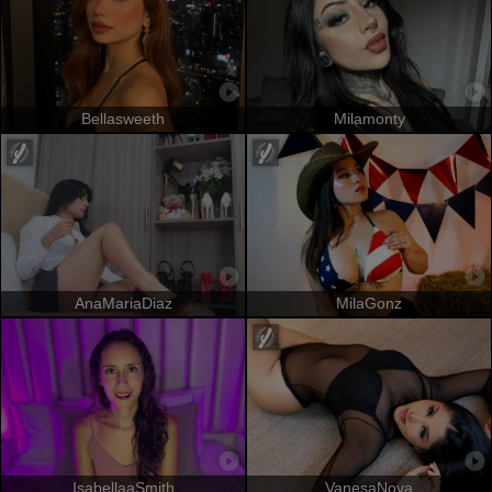
Bellasweeth
Milamonty
AnaMariaDiaz
MilaGonz
IsabellaaSmith
VanesaNova