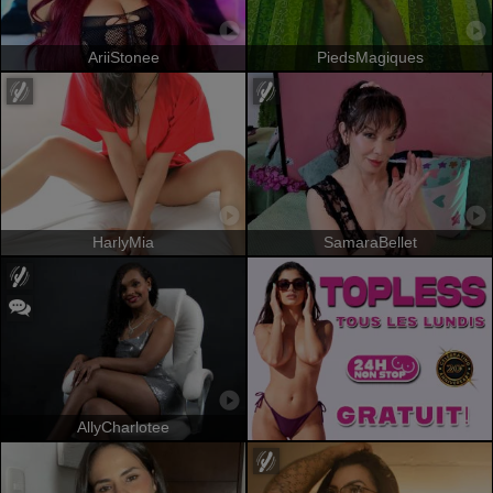
AriiStonee
PiedsMagiques
HarlyMia
SamaraBellet
AllyCharlotee