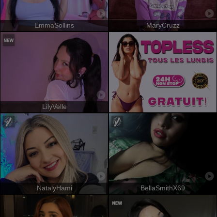
EmmaSollins
MaryCruzz
LilyVelle
NatalyHami
BellaSmithX69