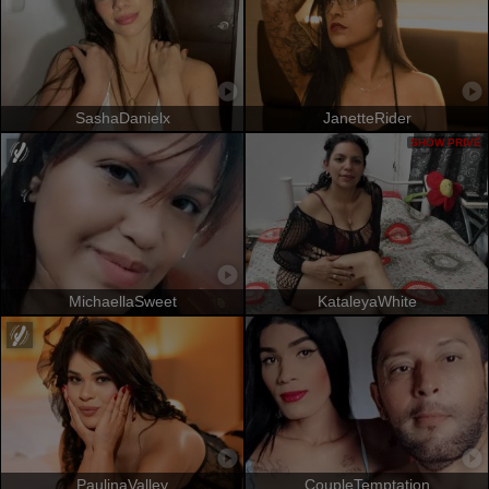
SashaDanielx
JanetteRider
SHOW PRIVÉ
MichaellaSweet
KataleyaWhite
PaulinaValley
CoupleTemptation