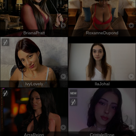
BrianaPratt
RoxanneDupond
IvyLovely
IlaJohal
AzraReign
CristaleRose