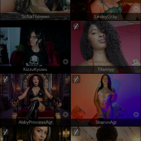
SofiiaThooner
LesleyGray
KizzuKyuwu
Tifannyy
AbbyPrincessAgt
SharonAgt