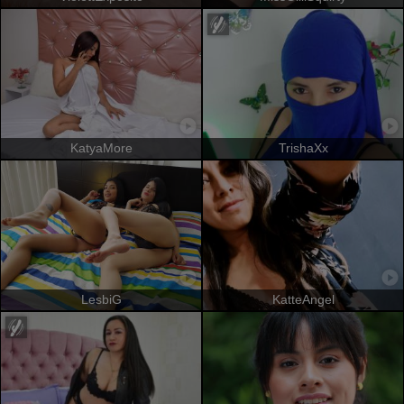
KatyaMore
TrishaXx
LesbiG
KatteAngel