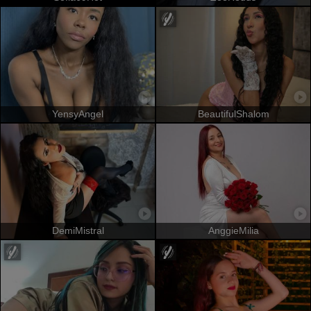
YensyAngel
BeautifulShalom
DemiMistral
AnggieMilia