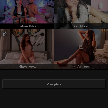
LiahandMax
AzulMoon
MiaVolkova
NiaWhitee
Voir plus