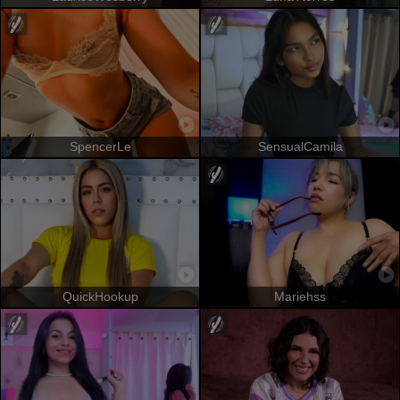
SpencerLe
SensualCamila
QuickHookup
Mariehss