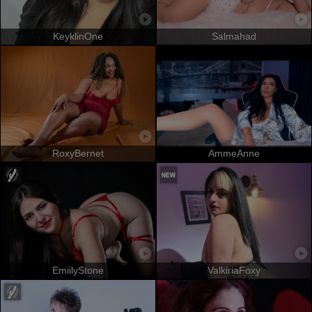
KeyklinOne
Salmahad
RoxyBernet
AmmeAnne
EmiilyStone
ValkiriaFoxy