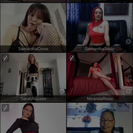
SamanthaCross
SamanthaSwan
SarahRousen
MirandaRossi