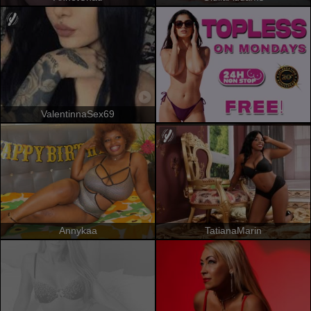
ValentinnaSex69
Annykaa
TatianaMarin