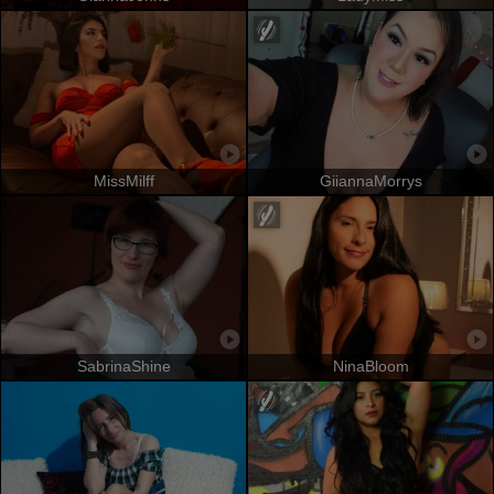
MissMilff
GiiannaMorrys
SabrinaShine
NinaBloom