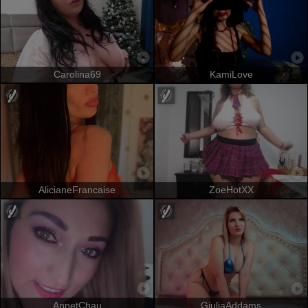
Carolina69
KamiLove
AlicianeFrancaise
ZoeHotXX
AnnetChau
GiuliaAddams