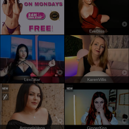
EveBliss
LexiSttar
KarenVillis
AntonelaVega
GingerKiss