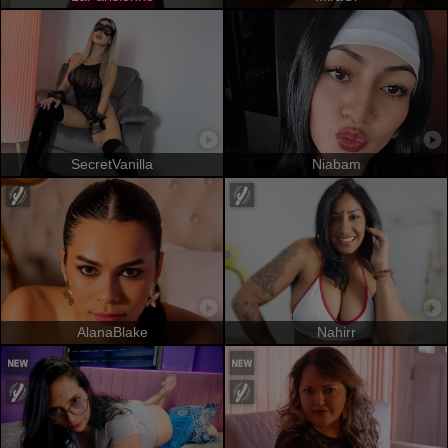
SecretVanilla
Niabam
AlanaBlake
Nahirr