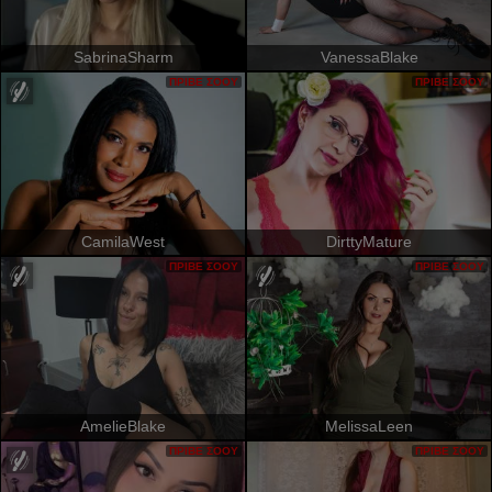
SabrinaSharm
VanessaBlake
ΠΡΙΒΈ ΣΌΟΥ
ΠΡΙΒΈ ΣΌΟΥ
CamilaWest
DirttyMature
ΠΡΙΒΈ ΣΌΟΥ
ΠΡΙΒΈ ΣΌΟΥ
AmelieBlake
MelissaLeen
ΠΡΙΒΈ ΣΌΟΥ
ΠΡΙΒΈ ΣΌΟΥ