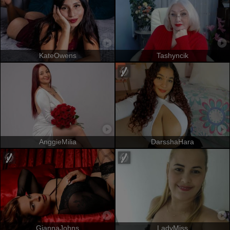
KateOwens
Tashyncik
AnggieMilia
DarsshaHara
GiannaJohns
LadyMiss