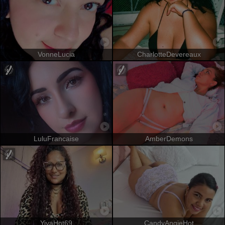
VonneLucia
CharlotteDevereaux
LuluFrancaise
AmberDemons
YiyaHot69
CandyAngieHot