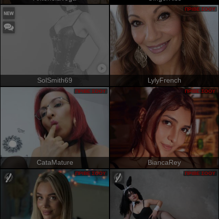
ΠΡΙΒΈ ΣΌΟΥ
SolSmith69
LylyFrench
ΠΡΙΒΈ ΣΌΟΥ
ΠΡΙΒΈ ΣΌΟΥ
CataMature
BiancaRey
ΠΡΙΒΈ ΣΌΟΥ
ΠΡΙΒΈ ΣΌΟΥ