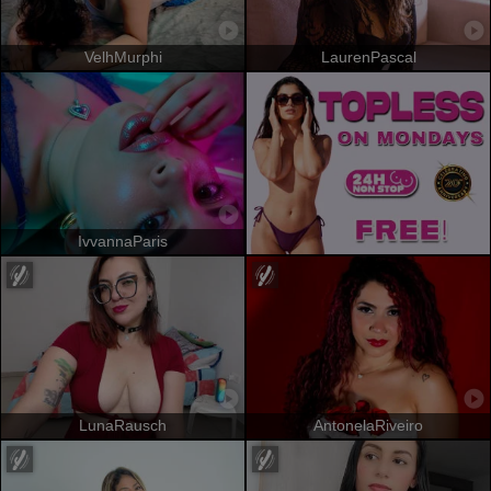
VelhMurphi
LaurenPascal
IvvannaParis
LunaRausch
AntonelaRiveiro