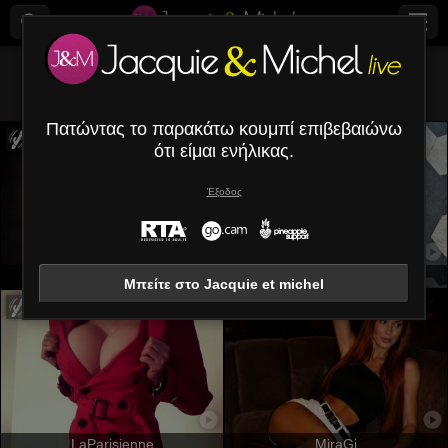
Ολα (
668
)
Γυναίκες
×
Πατώντας το παρακάτω κουμπί επιβεβαιώνω
ότι είμαι ενήλικας.
Έξοδος
SaritaVelez
OrianaLaFrancaise
Μπείτε στο Jacquie et michel
LaParisienne
MiraGi