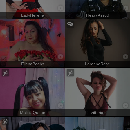
LadyHellena
HeavyAss69
EllenaBoobs
LorenneRose
MaliciaQueen
VittoriaI