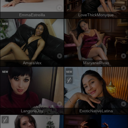
EmmaEstreilla
LoveThickMonyque
AmaraVex
MaryaneRivas
LangoriaJoy
ExoticNativeLatina