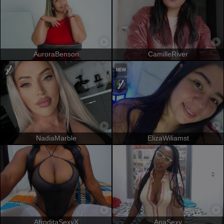
AuroraBenson
CamilleRiver
NadiaMarble
ElizaWiliamst
AfroditaSexyX
AnaSexy