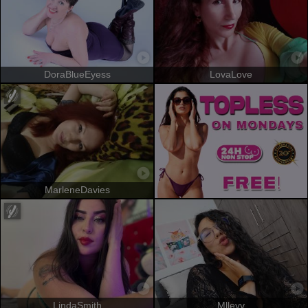
DoraBlueEyess
LovaLove
MarleneDavies
LindaSmith
Mllevv