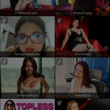
SelenaCade
ArianaFoxxy
NymphoNebulax
ElenaHart
MirandaRaye
SweettEve