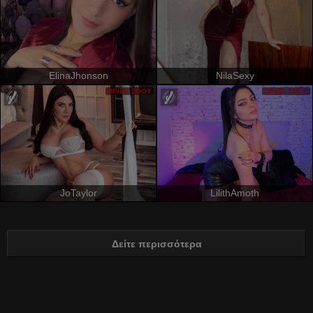
ElinaJhonson
NilaSexy
ΠΡΙΒΈ ΣΌΟΥ
ΠΡΙΒΈ ΣΌΟΥ
JoTaylor
LilithAmoth
Δείτε περισσότερα