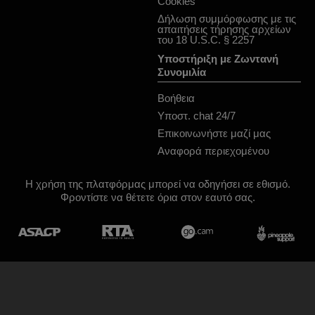
Cookies
Δήλωση συμμόρφωσης με τις
απαιτήσεις τήρησης αρχείων
του 18 U.S.C. § 2257
Υποστήριξη με Ζωντανή
Συνομιλία
Βοήθεια
Υποστ. chat 24/7
Επικοινωνήστε μαζί μας
Αναφορά περιεχομένου
Η χρήση της πλατφόρμας μπορεί να οδηγήσει σε εθισμό.
Φροντίστε να θέτετε όρια στον εαυτό σας.
Σχεδιασμός & παραγωγή General Platform services
/ E-Wallet services
© 2026
Jacquie et michel