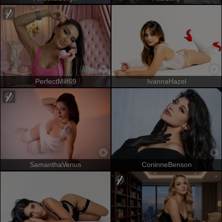
PerfectMilf69
IvannaHazel
SamanthaVenus
CoriinneBenson