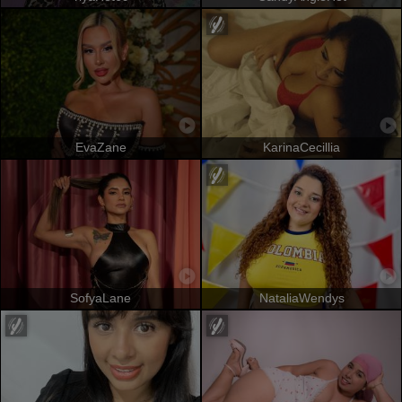
EvaZane
KarinaCecillia
SofyaLane
NataliaWendys