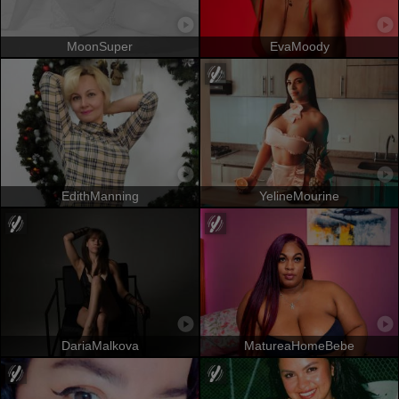
MoonSuper
EvaMoody
EdithManning
YelineMourine
DariaMalkova
MatureaHomeBebe