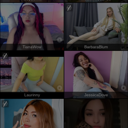
TianaWow
BarbaraBlum
Laurinny
JessiicaDove