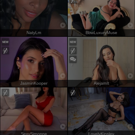
NatyLm
BbwLuxuryMuse
JasminKooper
AlejamIt
SexySimonne
LovelyKinsley