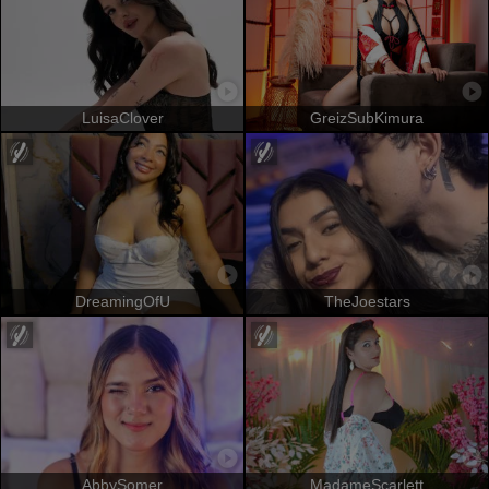
LuisaClover
GreizSubKimura
DreamingOfU
TheJoestars
AbbySomer
MadameScarlett