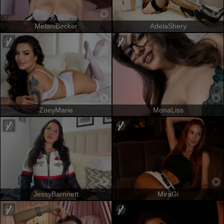
MelaniBecker
AdelaShery
ZoeyMarie
MonaLiss
JessyBarnnett
MiraGi