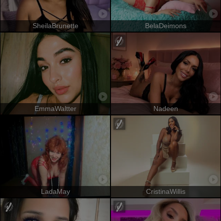
SheilaBrunette
BelaDeimons
EmmaWaltter
Nadeen
LadaMay
CristinaWillis