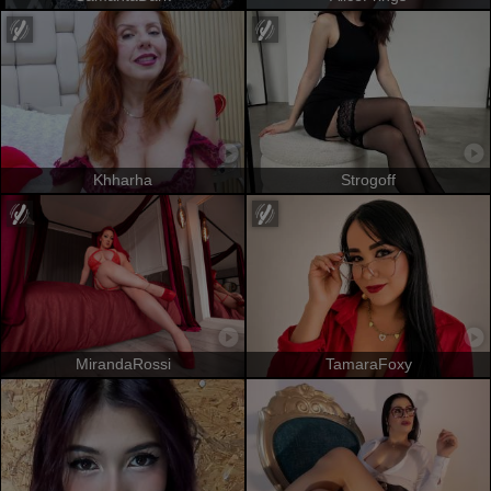
Khharha
Strogoff
MirandaRossi
TamaraFoxy