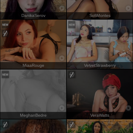
DanikaSerov
SofiMontes
MiaaRouge
VelvetStrawberry
MeghanBedre
VeraWatts