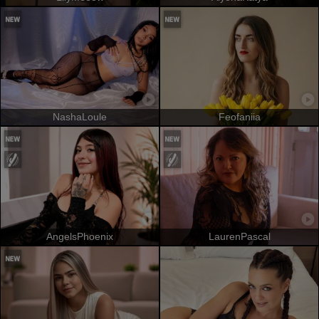
NashaLoule
Feofaniia
AngelsPhoenix
LaurenPascal