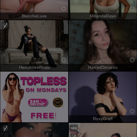
BlancheLuxe
MirandaRaye
HenutmireRossi
HarrietDimarzo
RoxyGraff