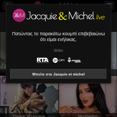
Ολα (
584
)
Αγγλικά
×
Πατώντας το παρακάτω κουμπί επιβεβαιώνω
ότι είμαι ενήλικας.
Έξοδος
SandraSwweet
LailaCastillo
Μπείτε στο Jacquie et michel
OrianaLaFrancaise
NicolSantos