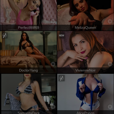
PerfectMilf69
MelizaQueen
DoctorYang
VivienneNoir
SamantaDark
AlicePrings