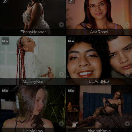
EbonyHenner
AriaRosel
MalloryKim
ElaAndNox
LilyMeeow
AlyonaKatya