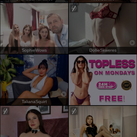
SophieWows
DollieSkweres
TalianaSquirt