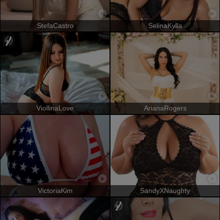
StefaCastro
SelinaKylla
ViollinaLove
ArianaRogers
VictoriaKim
SandyXNaughty