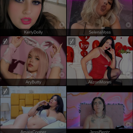
KerlyDolly
SelenaVoss
AryButty
AlizonMoreti
AmaiaCooper
JessiBentz