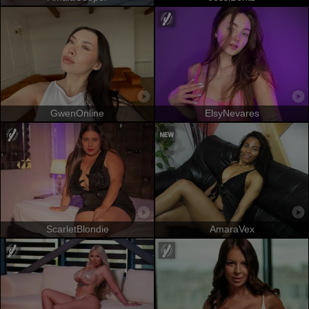
GwenOnline
ElsyNevares
ScarletBlondie
AmaraVex