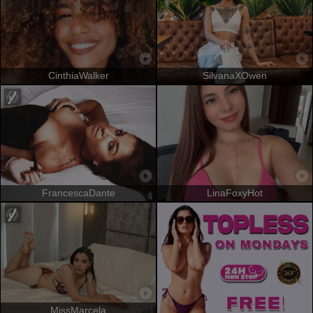
CinthiaWalker
SilvanaXOwen
FrancescaDante
LinaFoxyHot
MissMarcela