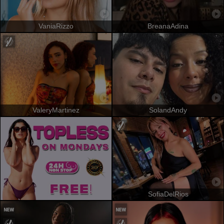
VaniaRizzo
BreanaAdina
ValeryMartinez
SolandAndy
SofiaDelRios