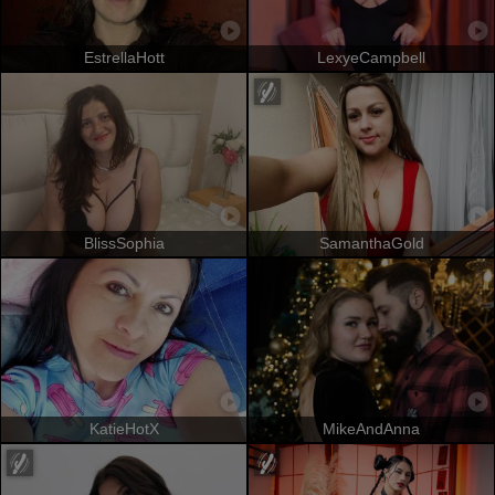
EstrellaHott
LexyeCampbell
BlissSophia
SamanthaGold
KatieHotX
MikeAndAnna