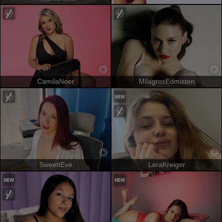
CamilaNoer
MilagrosEdmisten
SweettEve
LeraKreiger