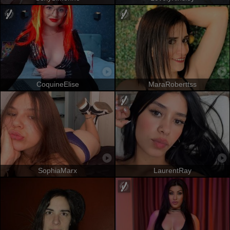
CoquineElise
MaraRoberttss
SophiaMarx
LaurentRay