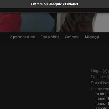
Entrare su Jacquie et michel
A proposito di me
Foto & Video
Commenti
Messaggi
Meddusa69
DanMartines
Lingua(e) 
Fantasie
Data d'isc
Ultime co
martedì
lunedì 
lunedì 
sabato 