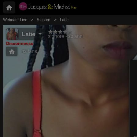
Webcam Live
Signore
Latie
Latie
signore
anni
23
Disconnesso
fans
42