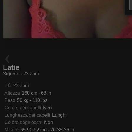
Cleophee
AliciaJoe
Latie
Signore - 23 anni
Età
23 anni
Altezza
160 cm - 63 in
Peso
50 kg - 110 lbs
Colore dei capelli
Neri
Lunghezza dei capelli
Lunghi
Colore degli occhi
Neri
Misure
65-90-92 cm - 26-35-36 in