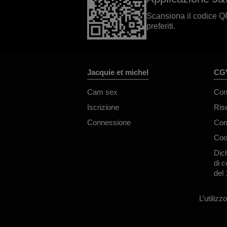
Scansiona il codice QR 
preferiti.
Jacquie et michel
CGV
Cam sex
Con
Iscrizione
Ris
Connessione
Con
Coo
Dich
di c
del
L’utiliz