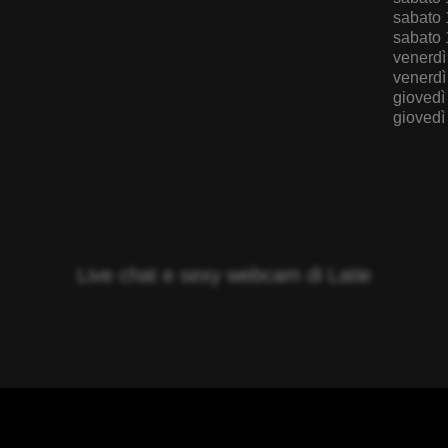
sabato 
sabato 
venerdì
venerdì
giovedì
giovedì
Live chat e sexy webcam di Latie