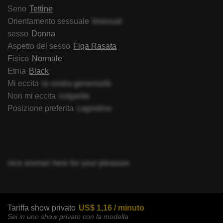
Seno
Tettine
Orientamento sessuale
bisexual
sesso
Donna
Aspetto del sesso
Figa Rasata
Fisico
Normale
Etnia
Black
Mi eccita
la vostra generosità
Non mi eccita
vulgarita
Posizione preferita
cagnolino
nice woman here for your pleasure
Tariffa show privato
US$ 1,16 / minuto
Sei in uno show privato con la modella