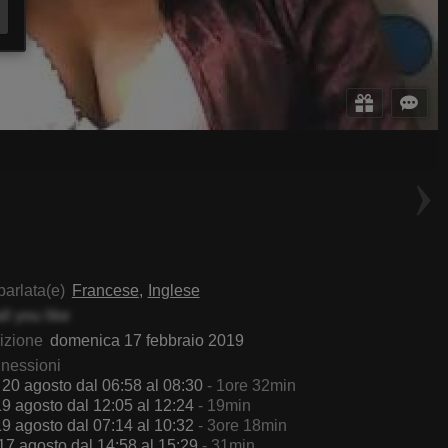
KendalHottyX
VayolethX
parlata(e)
Francese
Inglese
all you like
rizione
domenica 17 febbraio 2019
nnessioni
 20 agosto dal 06:58 al 08:30
- 1ore 32min
19 agosto dal 12:05 al 12:24
- 19min
19 agosto dal 07:14 al 10:32
- 3ore 18min
17 agosto dal 14:58 al 15:29
- 31min