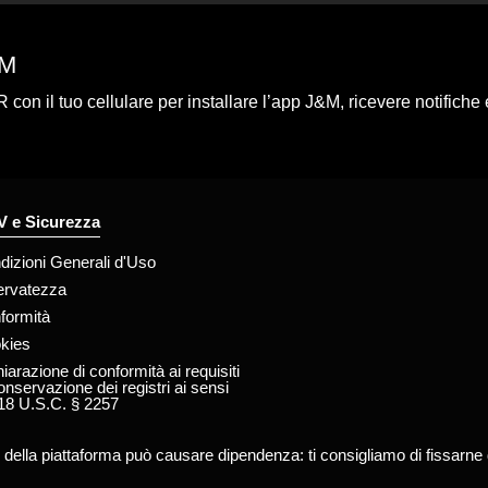
&M
con il tuo cellulare per installare l’app J&M, ricevere notifiche e
 e Sicurezza
dizioni Generali d'Uso
ervatezza
formità
kies
iarazione di conformità ai requisiti
onservazione dei registri ai sensi
 18 U.S.C. § 2257
zo della piattaforma può causare dipendenza: ti consigliamo di fissarne de