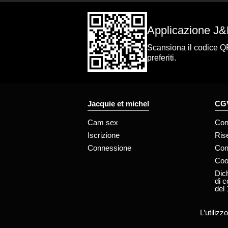
Applicazione J
Scansiona il codice QR 
preferiti.
Jacquie et michel
CGV
Cam sex
Con
Iscrizione
Ris
Connessione
Con
Coo
Dich
di c
del
L’utiliz