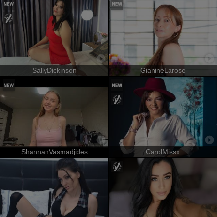
SallyDickinson
GianineLarose
ShannanVasmadjides
CarolMissx