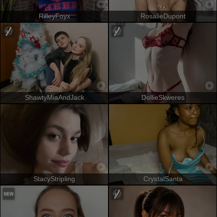
RilleyFoyx
RosalieDupont
ShawtyMiaAndJack
DollieSkweres
StacyStripling
CrystalSanta