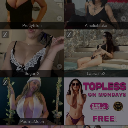
PrettyEllen
AmelieBlake
SugarrX
LauraineX
PaulinaMoon