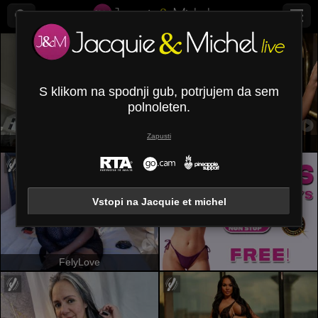
S klikom na spodnji gub, potrjujem da sem
polnoleten.
Zapusti
SandraSwweet
LunaMiranda
Vstopi na Jacquie et michel
FelyLove