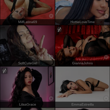
MilfLatina69
HottieLoveTime
SoftCuteGirl
GiannaJohns
LilaaGrace
EmmaEstreilla