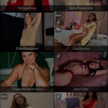
TamaraFoxy
SofiaPassionne
EthelBiangone
LisaStarkm
CharlotteDevereaux
JennTylor