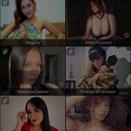
Megane
AmberLaurent
MaryroseCastine
OrianaLaFrancaise