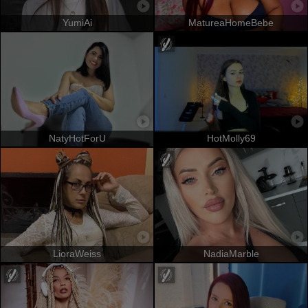
YumiAi
MatureaHomeBebe
NatyHotForU
HotMolly69
LioraWeiss
NadiaMarble