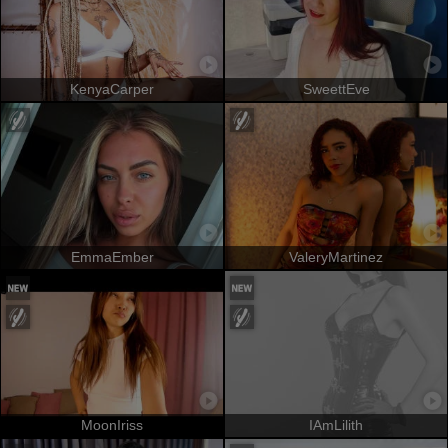
KenyaCarper
SweettEve
EmmaEmber
ValeryMartinez
MoonIriss
IAmLilith