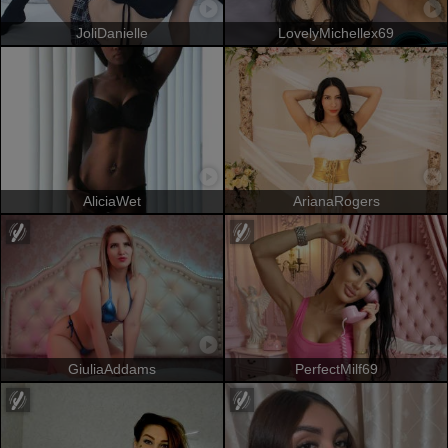
JoliDanielle
LovelyMichellex69
AliciaWet
ArianaRogers
GiuliaAddams
PerfectMilf69