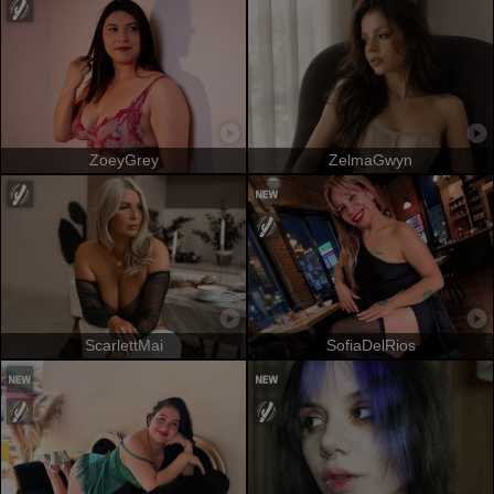
ZoeyGrey
ZelmaGwyn
ScarlettMai
SofiaDelRios