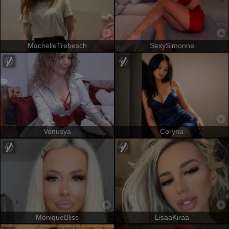
MachelleTrebesch
SexySimonne
Venusya
Coryna
MoniqueBliss
LisaaKiraa