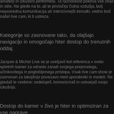
amaterji in izkušeni performerji. Ta raznolikost pokriva vse želje
in stile. Ne glede na to, ali te privlačijo čutna vzdušja, bolj
neposredna komunikacija ali intenzivnejši trenutki, vedno boš
našel live cam, ki ti ustreza.
Kategorije so zasnovane tako, da olajšajo
navigacijo in omogočajo hiter dostop do trenutnih
oddaj.
Jacquie & Michel Live se je uveljavil kot referenca v svetu
spletnih kamer za odrasle zaradi svojega preprostega,
učinkovitega in poglobljenega pristopa. Vsak live cam show je
zasnovan za takojšnjo povezavo med uporabniki in modeli. Ne
gledaš le vsebine: sodeluješ, komuniciraš in ustvarjaš svojo
izkušnjo.
Dostop do kamer v živo je hiter in optimiziran za
vse naprave.