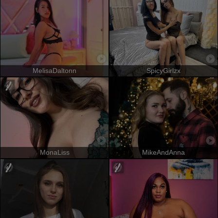
MelisaDaltonn
SpicyGirlzx
MonaLiss
MikeAndAnna