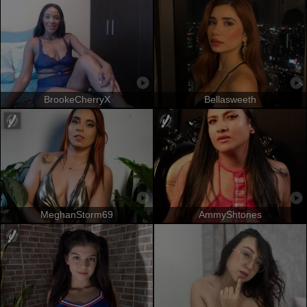
BrookeCherryX
Bellasweeth
MeghanStorm69
AmmyShtones