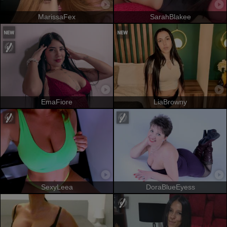
MarissaFex
SarahBlakee
EmaFiore
LiaBrowny
SexyLeea
DoraBlueEyess