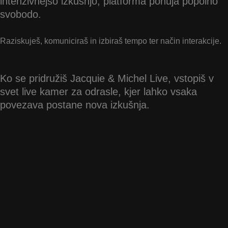
intenzivnejšo izkušnjo, platforma ponuja popolno
svobodo.
Raziskuješ, komuniciraš in izbiraš tempo ter način interakcije.
Ko se pridružiš Jacquie & Michel Live, vstopiš v
svet live kamer za odrasle, kjer lahko vsaka
povezava postane nova izkušnja.
OrianaLaFrancaise
Rodalinda
Euphorias