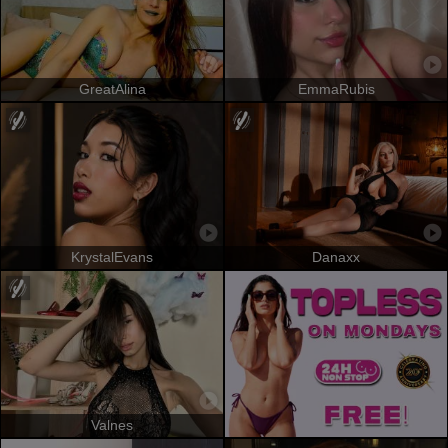
GreatAlina
EmmaRubis
KrystalEvans
Danaxx
Valnes