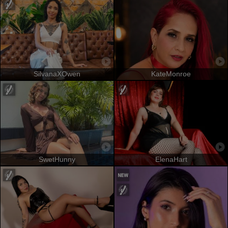
SilvanaXOwen
KateMonroe
SwetHunny
ElenaHart