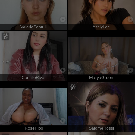
ValorieSantulli
AshlyLee
CamilleRiver
MaryaGruen
RoseHips
SalomeRossi