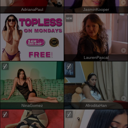
AdrianaPaul
JasminKooper
LaurenPascal
NinaGomez
AfroditaHan