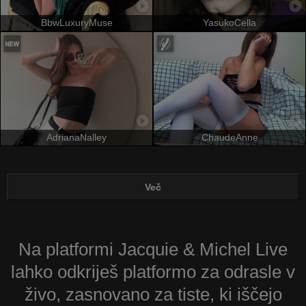
BbwLuxuryMuse
YasukoCella
AdrianaNalley
ChaudeAnne
Več
Na platformi Jacquie & Michel Live
lahko odkriješ platformo za odrasle v
živo, zasnovano za tiste, ki iščejo