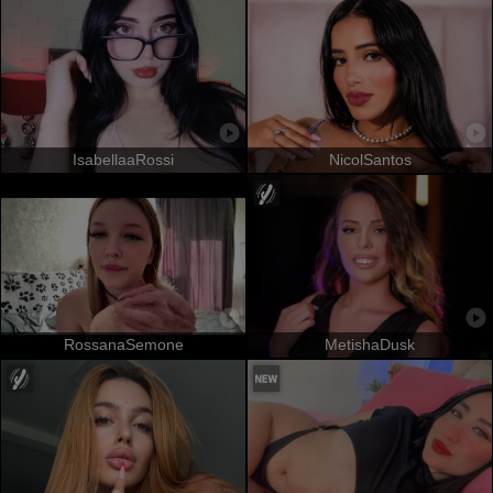
IsabellaaRossi
NicolSantos
RossanaSemone
MetishaDusk