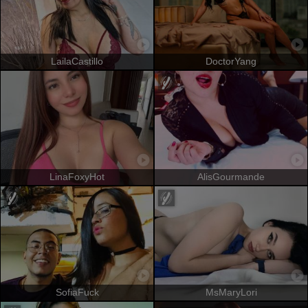
LailaCastillo
DoctorYang
LinaFoxyHot
AlisGourmande
SofiaFuck
MsMaryLori