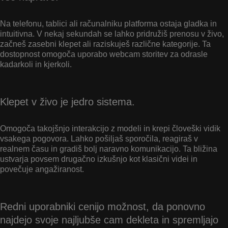
Na telefonu, tablici ali računalniku platforma ostaja gladka in
intuitivna. V nekaj sekundah se lahko pridružiš prenosu v živo,
začneš zasebni klepet ali raziskuješ različne kategorije. Ta
dostopnost omogoča uporabo webcam storitev za odrasle
kadarkoli in kjerkoli.
Klepet v živo je jedro sistema.
Omogoča takojšnjo interakcijo z modeli in krepi človeški vidik
vsakega pogovora. Lahko pošiljaš sporočila, reagiraš v
realnem času in gradiš bolj naravno komunikacijo. Ta bližina
ustvarja povsem drugačno izkušnjo kot klasični videi in
povečuje angažiranost.
Redni uporabniki cenijo možnost, da ponovno
najdejo svoje najljubše cam dekleta in spremljajo