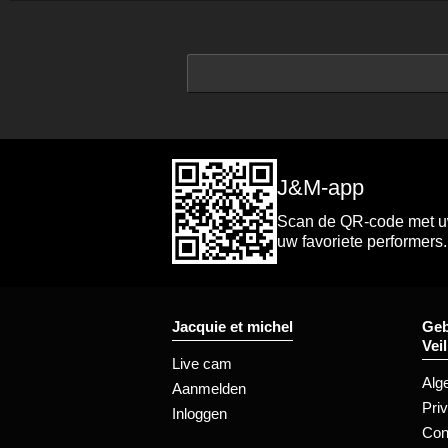
J&M-app
Scan de QR-code met uw 
uw favoriete performers.
Jacquie et michel
Geb
Vei
Live cam
Alg
Aanmelden
Pri
Inloggen
Con